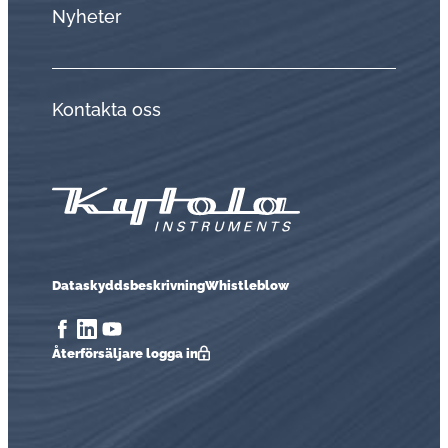
Nyheter
Kontakta oss
Dataskyddsbeskrivning
Whistleblow
Åter­för­säl­ja­re logga in