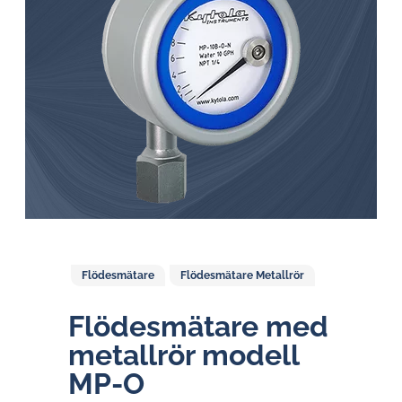
Flödesmätare
Flödesmätare Metallrör
Flö­des­mä­ta­re med
metallrör modell
MP-O