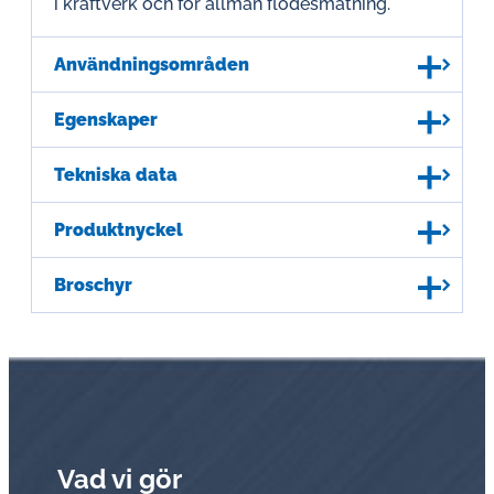
i kraftverk och för allmän flödesmätning.
Användningsområden
Egenskaper
Tekniska data
Produktnyckel
Broschyr
Vad vi gör